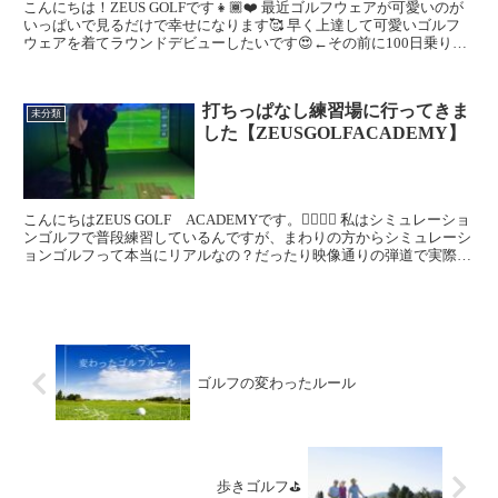
こんにちは！ZEUS GOLFです👧🏾❤️ 最近ゴルフウェアが可愛いのが
いっぱいで見るだけで幸せになります🥰 早く上達して可愛いゴルフ
ウェアを着てラウンドデビューしたいです😍←その前に100日乗り越
えます😂 そしてゴルフがとても流行っ...
打ちっぱなし練習場に行ってきま
未分類
した【ZEUSGOLFACADEMY】
こんにちはZEUS GOLF ACADEMYです。🏌🏻‍♂️✨ 私はシミュレーショ
ンゴルフで普段練習しているんですが、まわりの方からシミュレーシ
ョンゴルフって本当にリアルなの？だったり映像通りの弾道で実際も
飛ぶのか？と思われている方は多く...
ゴルフの変わったルール
歩きゴルフ⛳