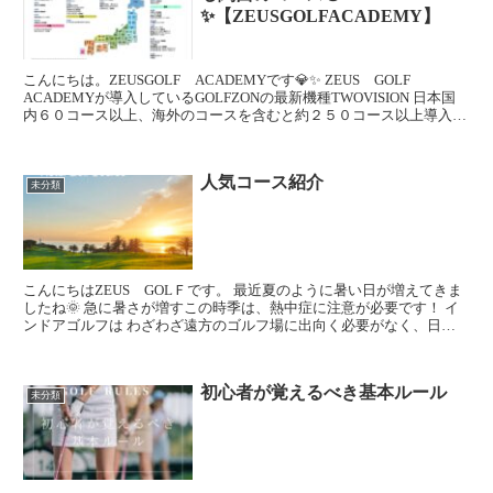
✨【ZEUSGOLFACADEMY】
こんにちは。ZEUSGOLF ACADEMYです💎✨ ZEUS GOLF
ACADEMYが導入しているGOLFZONの最新機種TWOVISION 日本国
内６０コース以上、海外のコースを含むと約２５０コース以上導入さ
れています。 行く予...
人気コース紹介
未分類
こんにちはZEUS GOLＦです。 最近夏のように暑い日が増えてきま
したね🌞 急に暑さが増すこの時季は、熱中症に注意が必要です！ イ
ンドアゴルフは わざわざ遠方のゴルフ場に出向く必要がなく、日常
の移動動線の中でゴルフを楽しめます。 ...
初心者が覚えるべき基本ルール
未分類