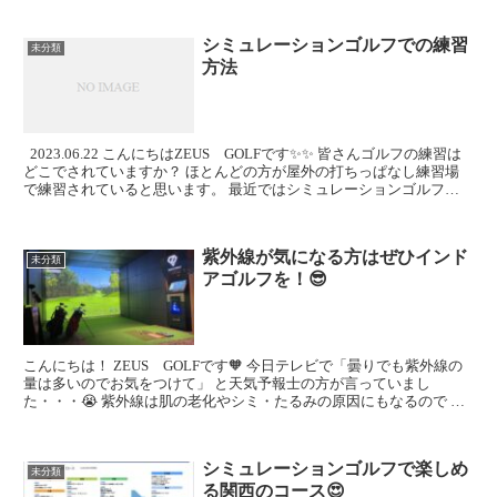
シミュレーションゴルフでの練習
未分類
方法
2023.06.22 こんにちはZEUS GOLFです✨✨ 皆さんゴルフの練習は
どこでされていますか？ ほとんどの方が屋外の打ちっぱなし練習場
で練習されていると思います。 最近ではシミュレーションゴルフ施
設が増え利用されたことがあ...
紫外線が気になる方はぜひインド
未分類
アゴルフを！😎
こんにちは！ ZEUS GOLFです🧡 今日テレビで「曇りでも紫外線の
量は多いのでお気をつけて」 と天気予報士の方が言っていまし
た・・・😭 紫外線は肌の老化やシミ・たるみの原因にもなるので 日
焼け対策はしっかりとしたいですよね！ ...
シミュレーションゴルフで楽しめ
未分類
る関西のコース😍