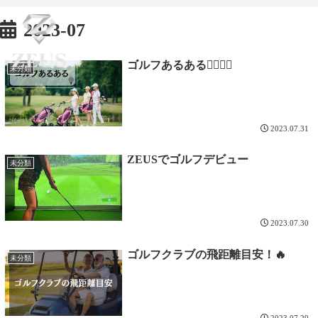
ZEUSGOLFでは完全個室マンツーマンレッスン！コスパ最強100切り最速上達
2023-07
理論に基づいてレッスンを行っております。全国のお悩みゴルファー集まれ！
ゴルフあるある🏌🏽‍♀️⛳
未分類
2023.07.31
ZEUSでゴルフデビュー
未分類
2023.07.30
ゴルフクラブの飛距離目安！🔥
未分類