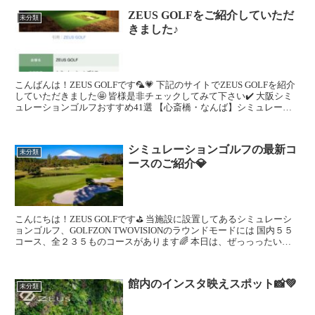
ZEUS GOLFをご紹介していただ
未分類
きました♪
こんばんは！ZEUS GOLFです🦜💗 下記のサイトでZEUS GOLFを紹介
していただきました🤩 皆様是非チェックしてみて下さい✔️ 大阪シミ
ュレーションゴルフおすすめ41選 【心斎橋・なんば】シミュレーシ
ョンゴルフおすすめ13選...
シミュレーションゴルフの最新コ
未分類
ースのご紹介💎
こんにちは！ZEUS GOLFです⛳ 当施設に設置してあるシミュレーシ
ョンゴルフ、GOLFZON TWOVISIONのラウンドモードには 国内５５
コース、全２３５ものコースがあります🌈 本日は、ぜっっったいに
回った方がいいコー...
館内のインスタ映えスポット📸💚
未分類