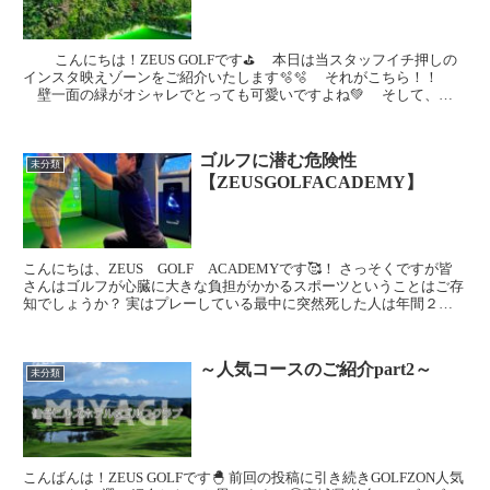
こんにちは！ZEUS GOLFです⛳ 本日は当スタッフイチ押しの
インスタ映えゾーンをご紹介いたします🫧🫧 それがこちら！！
壁一面の緑がオシャレでとっても可愛いですよね💚 そして、そ
の横にはこちらも壁一面の大きな鏡...
ゴルフに潜む危険性
未分類
【ZEUSGOLFACADEMY】
こんにちは、ZEUS GOLF ACADEMYです🥰！ さっそくですが皆
さんはゴルフが心臓に大きな負担がかかるスポーツということはご存
知でしょうか？ 実はプレーしている最中に突然死した人は年間２０
０人前後と言われています😥 驚きの数字...
～人気コースのご紹介part2～
未分類
こんばんは！ZEUS GOLFです🐣 前回の投稿に引き続きGOLFZON人気