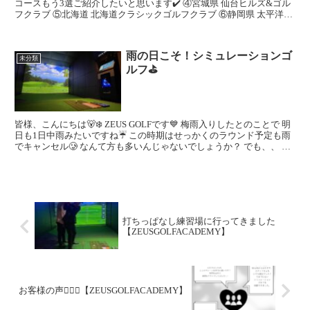
コースもう3選ご紹介したいと思います✔️ ④宮城県 仙台ヒルズ&ゴル
フクラブ ⑤北海道 北海道クラシックゴルフクラブ ⑥静岡県 太平洋ク
ラブ:御殿場...
雨の日こそ！シミュレーションゴ
未分類
ルフ⛳️
皆様、こんにちは🐻‍❄️ ZEUS GOLFです💙 梅雨入りしたとのことで 明
日も1日中雨みたいですね☔️ この時期はせっかくのラウンド予定も雨
でキャンセル🥲 なんて方も多いんじゃないでしょうか？ でも、、 こ
んな時期こそシミュ...
打ちっぱなし練習場に行ってきました
【ZEUSGOLFACADEMY】
お客様の声👂🏽🧡【ZEUSGOLFACADEMY】