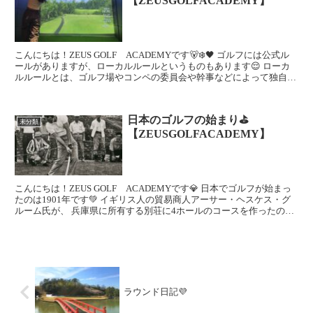
【ZEUSGOLFACADEMY】
こんにちは！ZEUS GOLF ACADEMYです🐻‍❄️🖤 ゴルフには公式ル
ールがありますが、ローカルルールというものもあります😌 ローカ
ルルールとは、ゴルフ場やコンペの委員会や幹事などによって独自に
決められたルールのことです。 コ...
日本のゴルフの始まり⛳
未分類
【ZEUSGOLFACADEMY】
こんにちは！ZEUS GOLF ACADEMYです💎 日本でゴルフが始まっ
たのは1901年です💚 イギリス人の貿易商人アーサー・ヘスケス・グ
ルーム氏が、 兵庫県に所有する別荘に4ホールのコースを作ったのが
始まりだと言われています👱...
ラウンド日記💜