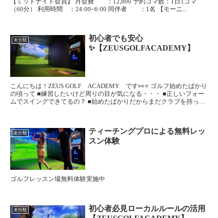
【ミッドナイト会員】 月会費 ：12,800 予約コマ数：1日1コマ
（60分） 利用時間 ：24:00~6:00 同伴者 ：1名 【モーニ...
初心者でも安心
未分類
✨【ZEUSGOLFACADEMY】
こんにちは！ZEUS GOLF ACADEMY です👀⭐ ゴルフ始めたばかり
の頃って ■練習したいけど周りの目が気になる・・・ ■正しいフォー
ムでスイングできてるの？ ■始めたばかりだからまだクラブを持って
いない😫 こんなお悩みな...
ティーチングプロによる無料レッ
未分類
スン体験
ゴルフレッスン場無料体験実施中
初心者必見ローカルルールの活用
未分類